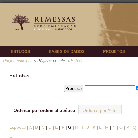
ESTUDOS
BASES DE DADOS
PROJETOS
Página principal
Páginas do site
Estudos
>
>
Estudos
Ordenar por ordem alfabética
Ordenar por Autor
Especial
|
A
|
B
|
C
|
D
|
E
|
F
|
G
|
H
|
I
|
J
|
K
|
L
|
M
|
N
|
O
|
P
|
Q