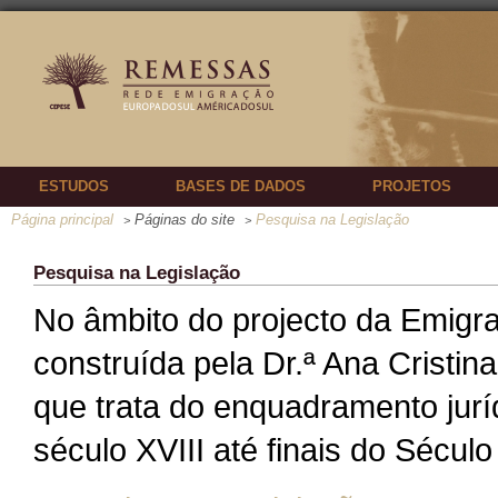
ESTUDOS
BASES DE DADOS
PROJETOS
Página principal
Páginas do site
Pesquisa na Legislação
>
>
Pesquisa na Legislação
No âmbito do projecto da Emigr
construída pela Dr.ª Ana Cristi
que trata do enquadramento jurí
século XVIII até finais do Século