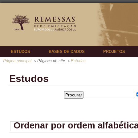
ESTUDOS
BASES DE DADOS
PROJETOS
Página principal
Páginas do site
Estudos
>
>
Estudos
Ordenar por ordem alfabétic