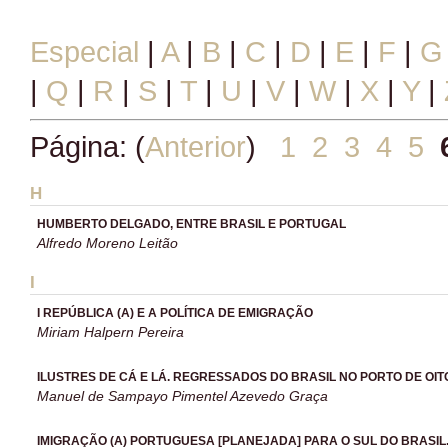
Especial
|
A
|
B
|
C
|
D
|
E
|
F
|
G
|
Q
|
R
|
S
|
T
|
U
|
V
|
W
|
X
|
Y
|
Página: (
Anterior
)
1
2
3
4
5
H
HUMBERTO DELGADO, ENTRE BRASIL E PORTUGAL
Alfredo Moreno Leitão
I
I REPÚBLICA (A) E A POLÍTICA DE EMIGRAÇÃO
Miriam Halpern Pereira
ILUSTRES DE CÁ E LÁ. REGRESSADOS DO BRASIL NO PORTO DE OI
Manuel de Sampayo Pimentel Azevedo Graça
IMIGRAÇÃO (A) PORTUGUESA [PLANEJADA] PARA O SUL DO BRASIL.