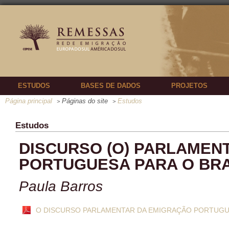
ESTUDOS
BASES DE DADOS
PROJETOS
Página principal
Páginas do site
Estudos
>
>
Estudos
DISCURSO (O) PARLAMEN
PORTUGUESA PARA O BRASI
Paula Barros
O DISCURSO PARLAMENTAR DA EMIGRAÇÃO PORTUGUESA