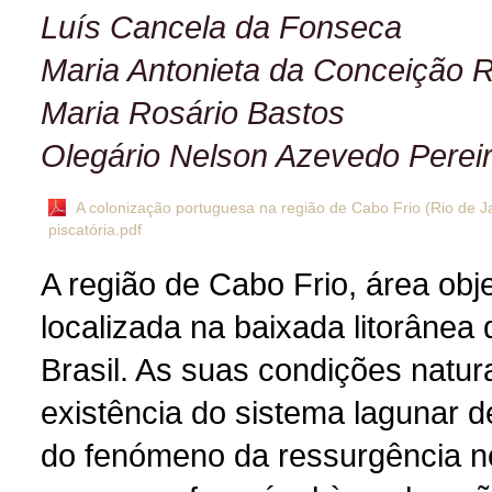
Luís Cancela da Fonseca
Maria Antonieta da Conceição 
Maria Rosário Bastos
Olegário Nelson Azevedo Perei
A colonização portuguesa na região de Cabo Frio (Rio de Ja
piscatória.pdf
A região de Cabo Frio, área obj
localizada na baixada litorânea
Brasil. As suas condições natu
existência do sistema lagunar 
do fenómeno da ressurgência no