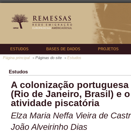
ESTUDOS
BASES DE DADOS
PROJETOS
Página principal
Páginas do site
Estudos
>
>
Estudos
A colonização portuguesa 
(Rio de Janeiro, Brasil) e
atividade piscatória
Elza Maria Neffa Vieira de Cast
João Alveirinho Dias