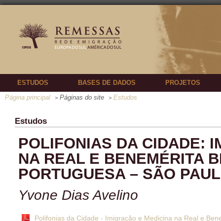
ESTUDOS
BASES DE DADOS
PROJETOS
Página principal
Páginas do site
Estudos
>
>
Estudos
POLIFONIAS DA CIDADE: 
NA REAL E BENEMÉRITA B
PORTUGUESA – SÃO PAULO
Yvone Dias Avelino
Polifonias da Cidade - Imigração e Medicina na Real e Ben