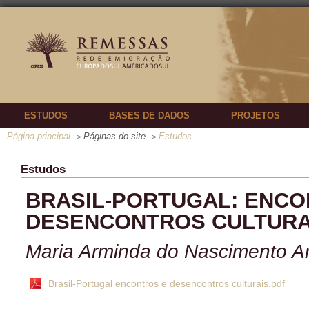
ESTUDOS
BASES DE DADOS
PROJETOS
Página principal
Páginas do site
Estudos
>
>
Estudos
BRASIL-PORTUGAL: ENCO
DESENCONTROS CULTURA
Maria Arminda do Nascimento A
Brasil-Portugal encontros e desencontros culturais.pdf