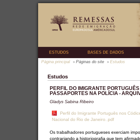
ESTUDOS
BASES DE DADOS
Página principal
Páginas do site
Estudos
>
>
Estudos
PERFIL DO IMIGRANTE PORTUGUÊS
PASSAPORTES NA POLÍCIA - ARQUI
Gladys Sabina Ribeiro
Perfil do Imigrante Português nos Códic
Nacional do Rio de Janeiro..pdf
Os trabalhadores portugueses exerciam import
contrariando a historiografia que tem afirm