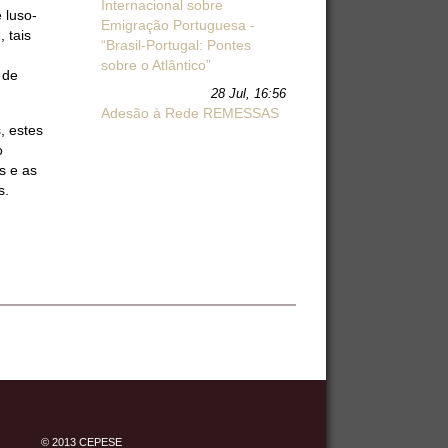
Internacional sobre
 luso-
Emigração Portuguesa -
 tais
“Brasil-Portugal: Pontes
sobre o Atlântico”
 de
28 Jul, 16:56
Adesão à Rede REMESSAS
, estes
o
s e as
s.
© 2013 CEPESE