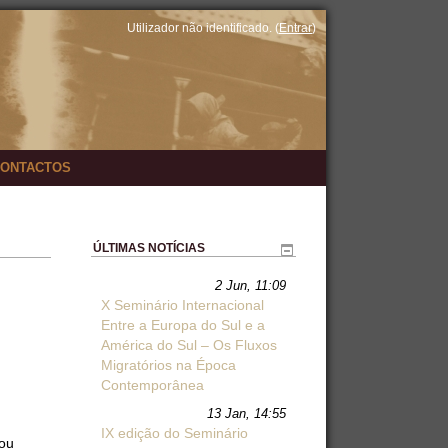
Utilizador não identificado. (
Entrar
)
ONTACTOS
ÚLTIMAS NOTÍCIAS
2 Jun, 11:09
X Seminário Internacional
Entre a Europa do Sul e a
América do Sul – Os Fluxos
Migratórios na Época
Contemporânea
13 Jan, 14:55
IX edição do Seminário
 ou