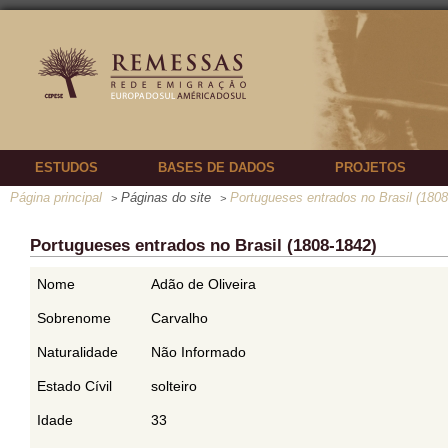
ESTUDOS
BASES DE DADOS
PROJETOS
Página principal
Páginas do site
Portugueses entrados no Brasil (1808
>
>
Portugueses entrados no Brasil (1808-1842)
Nome
Adão de Oliveira
Sobrenome
Carvalho
Naturalidade
Não Informado
Estado Cívil
solteiro
Idade
33