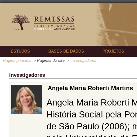
ESTUDOS
BASES DE DADOS
PROJETOS
Página principal
Páginas do site
Investigadores
>
>
Investigadores
Angela Maria Roberti Martins
Angela Maria Roberti 
História Social pela Po
de São Paulo (2006); m