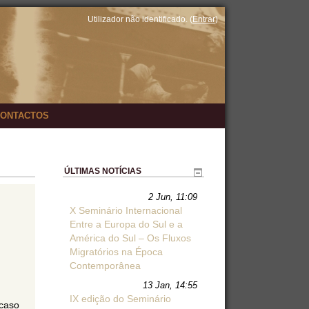
Utilizador não identificado. (
Entrar
)
ONTACTOS
ÚLTIMAS NOTÍCIAS
2 Jun, 11:09
X Seminário Internacional
Entre a Europa do Sul e a
América do Sul – Os Fluxos
Migratórios na Época
Contemporânea
13 Jan, 14:55
IX edição do Seminário
 caso