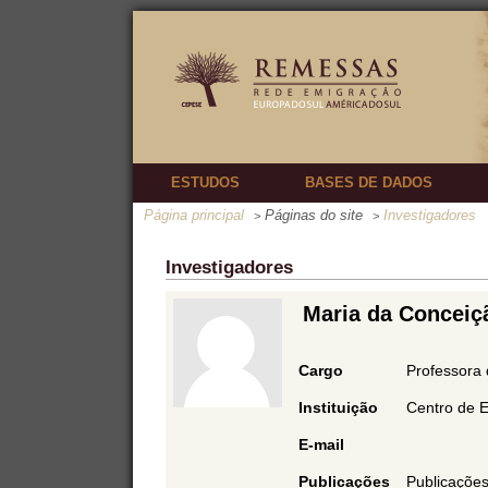
ESTUDOS
BASES DE DADOS
Página principal
Páginas do site
Investigadores
>
>
Investigadores
Maria da Conceiç
Cargo
Professora 
Instituição
Centro de 
E-mail
Publicações
Publicações