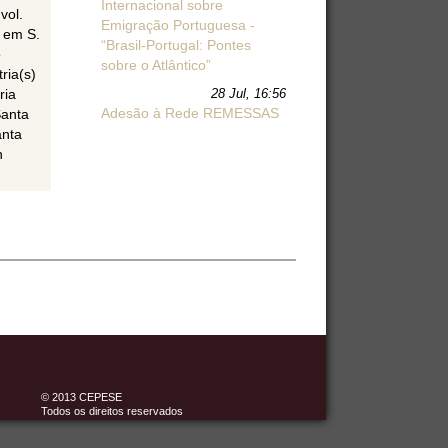
Internacional sobre
vol.
Emigração Portuguesa -
a em S.
“Brasil-Portugal: Pontes
o
sobre o Atlântico”
ria(s)
ria
28 Jul, 16:56
Adesão à Rede REMESSAS
Santa
anta
n
© 2013 CEPESE
Todos os direitos reservados