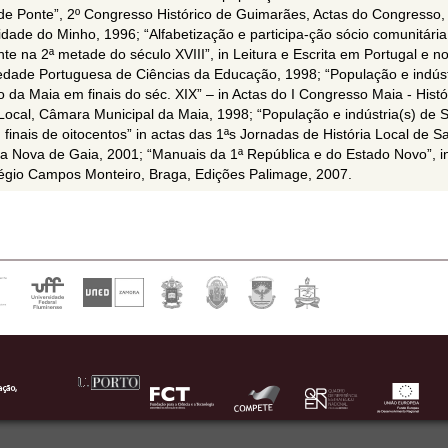
de Ponte”, 2º Congresso Histórico de Guimarães, Actas do Congresso, 
sidade do Minho, 1996; “Alfabetização e participa-ção sócio comunitári
te na 2ª metade do século XVIII”, in Leitura e Escrita em Portugal e n
iedade Portuguesa de Ciências da Educação, 1998; “População e indúst
 da Maia em finais do séc. XIX” – in Actas do I Congresso Maia - Histó
Local, Câmara Municipal da Maia, 1998; “População e indústria(s) de 
finais de oitocentos” in actas das 1ªs Jornadas de História Local de S
la Nova de Gaia, 2001; “Manuais da 1ª República e do Estado Novo”, i
égio Campos Monteiro, Braga, Edições Palimage, 2007.