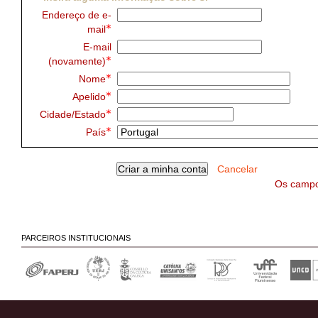
Endereço de e-
mail
E-mail
(novamente)
Nome
Apelido
Cidade/Estado
País
Os campo
PARCEIROS INSTITUCIONAIS