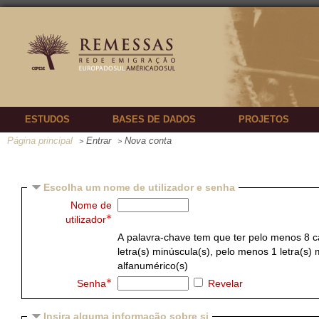
ESTUDOS
BASES DE DADOS
PROJETOS
Página principal
Entrar
Nova conta
>
>
Escolha um nome de utilizador e senha
Nome de
utilizador
A palavra-chave tem que ter pelo menos 8 ca
letra(s) minúscula(s), pelo menos 1 letra(s)
alfanumérico(s)
Senha
Revelar
Insira alguma informação sobre si