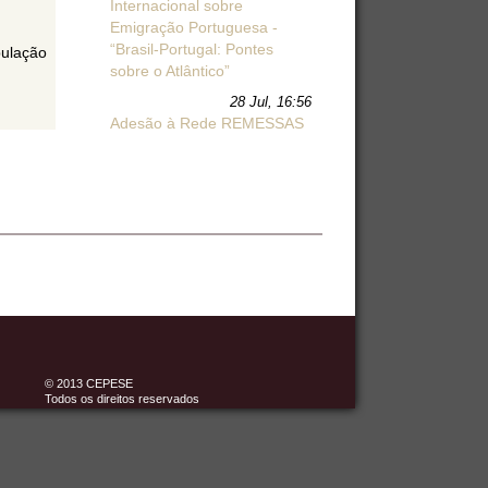
Internacional sobre
Emigração Portuguesa -
“Brasil-Portugal: Pontes
pulação
sobre o Atlântico”
28 Jul, 16:56
Adesão à Rede REMESSAS
© 2013 CEPESE
Todos os direitos reservados