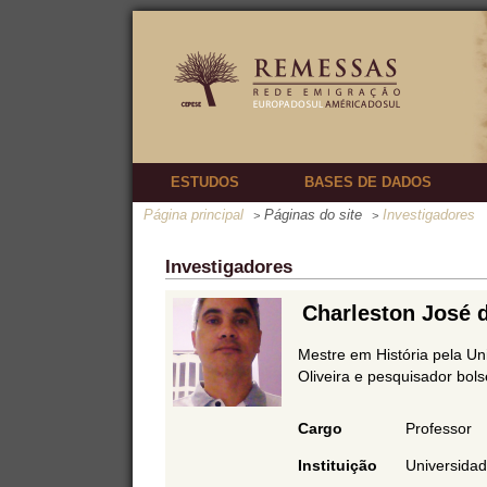
ESTUDOS
BASES DE DADOS
Página principal
Páginas do site
Investigadores
>
>
Investigadores
Charleston José 
Mestre em História pela Un
Oliveira e pesquisador bol
Cargo
Professor
Instituição
Universidad