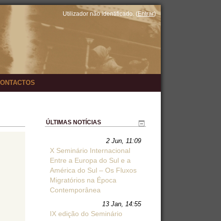
Utilizador não identificado. (
Entrar
)
ONTACTOS
ÚLTIMAS NOTÍCIAS
2 Jun, 11:09
X Seminário Internacional
Entre a Europa do Sul e a
América do Sul – Os Fluxos
Migratórios na Época
Contemporânea
13 Jan, 14:55
IX edição do Seminário